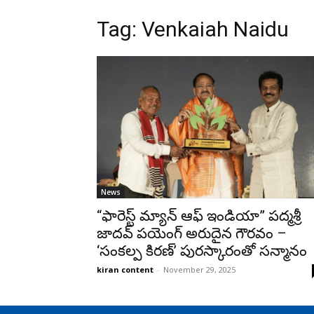
Tag: Venkaiah Naidu
News
“ఫారెస్ట్ మ్యాన్ ఆఫ్ ఇండియా” పద్మశ్రీ
జాదవ్ పయెంగ్ అరుదైన గౌరవం –
‘సంకల్ప కిరణ్’ పురస్కారంతో సన్మానం
kiran content
-
November 29, 2025