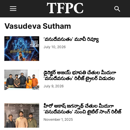
Vasudeva Sutham
‘వసుదేవసుతం’ మూవీ రివ్యూ
July 10, 2026
డైరెక్టర్ అజయ్ భూపతి చేతుల మీదుగా
‘వసుదేవసుతం’ రిలీజ్ ట్రైలర్ విడుదల
July 9, 2026
హీరో ఆకాష్ జగన్నాథ్ చేతుల మీదుగా
‘వసుదేవసుతం’ నుంచి టైటిల్ సాంగ్ రిలీజ్
November 1, 2025