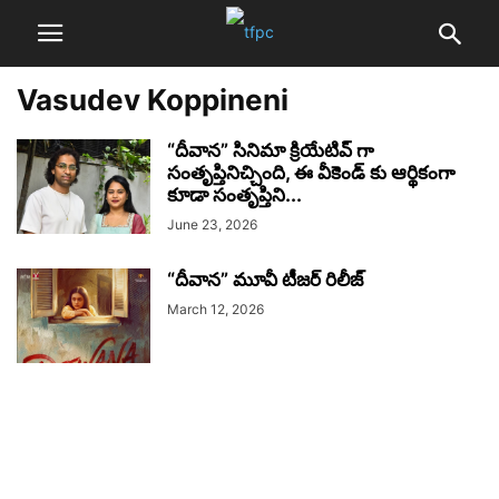
Vasudev Koppineni
“దీవాన” సినిమా క్రియేటివ్ గా
సంతృప్తినిచ్చింది, ఈ వీకెండ్ కు ఆర్థికంగా
కూడా సంతృప్తిని...
June 23, 2026
“దీవాన” మూవీ టీజర్ రిలీజ్
March 12, 2026