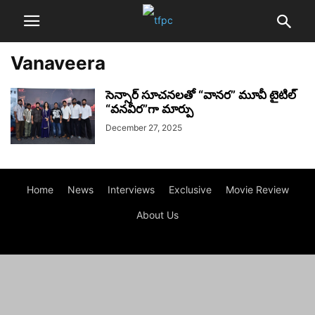
Vanaveera
సెన్సార్ సూచనలతో “వానర” మూవీ టైటిల్
“వనవీర”గా మార్పు
December 27, 2025
Home
News
Interviews
Exclusive
Movie Review
About Us