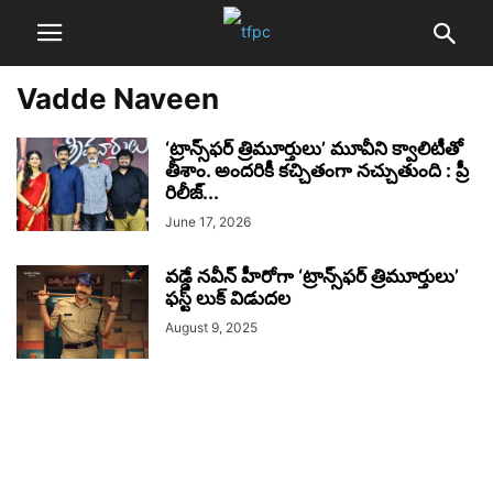
Vadde Naveen
‘ట్రాన్స్‌ఫర్ త్రిమూర్తులు’ మూవీని క్వాలిటీతో
తీశాం. అందరికీ కచ్చితంగా నచ్చుతుంది : ప్రీ
రిలీజ్...
June 17, 2026
వడ్డే నవీన్ హీరోగా ‘ట్రాన్స్‌ఫర్ త్రిమూర్తులు’
ఫస్ట్ లుక్ విడుదల
August 9, 2025