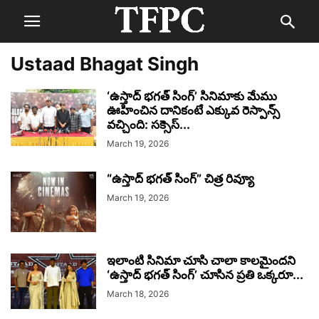
Ustaad Bhagat Singh
‘ఉస్తాద్ భగత్ సింగ్’ సినిమాకు మేము
ఊహించిన దానికంటే ఎక్కువ రెస్పాన్స్
వచ్చింది: సక్సెస్...
March 19, 2026
“ఉస్తాద్ భగత్ సింగ్” చిత్ర రివ్యూ
March 19, 2026
ఇలాంటి సినిమా చూసి చాలా కాలమైందని
‘ఉస్తాద్ భగత్ సింగ్’ చూసిన ప్రతి ఒక్కరూ...
March 18, 2026