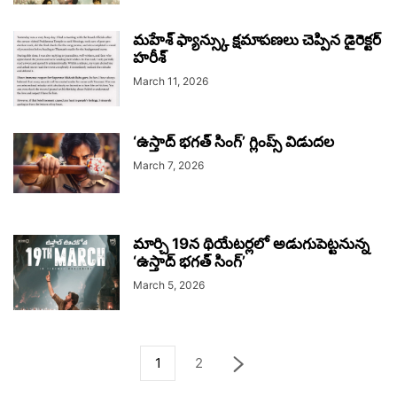
మహేశ్ ఫ్యాన్స్కు క్షమాపణలు చెప్పిన డైరెక్టర్
హరీశ్
March 11, 2026
‘ఉస్తాద్ భగత్ సింగ్’ గ్లింప్స్‌ విడుదల
March 7, 2026
మార్చి 19న థియేటర్లలో అడుగుపెట్టనున్న
‘ఉస్తాద్ భగత్ సింగ్’
March 5, 2026
1
2