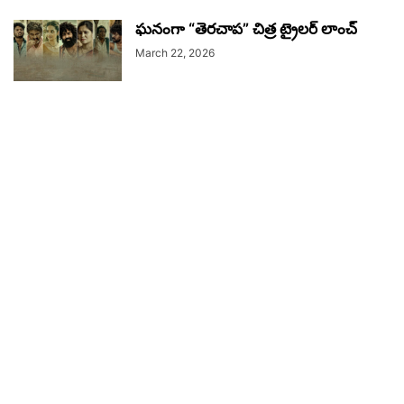
ఘనంగా “తెరచాప” చిత్ర ట్రైలర్ లాంచ్
March 22, 2026