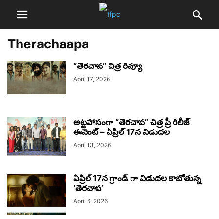
Therachaapa
“తెరచాప” చిత్ర రివ్యూ
April 17, 2026
అట్టహాసంగా “తెరచాప” చిత్ర ప్రీ రిలీజ్
ఈవెంట్ – ఏప్రిల్ 17న విడుదల
April 13, 2026
ఏప్రిల్ 17న గ్రాండ్ గా విడుదల కాబోతున్న
‘తెరచాప’
April 6, 2026