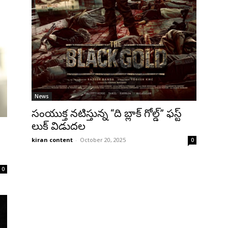
News
సంయుక్త నటిస్తున్న “ది బ్లాక్ గోల్డ్” ఫస్ట్
లుక్ విడుదల
kiran content
-
October 20, 2025
0
0