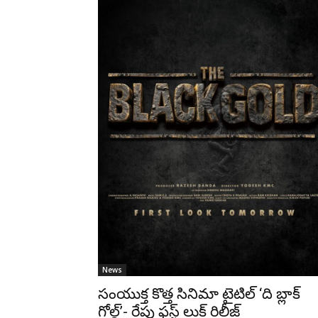
News
సంయుక్త కొత్త సినిమా టైటిల్ ‘ది బ్లాక్
గోల్డ్’- రేపు ఫస్ట్ లుక్ రిలీజ్