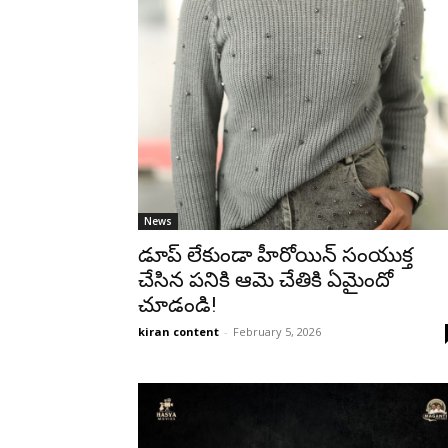
News
డూప్ లేకుండా హీరోయిన్ సంయుక్త
చేసిన పనికి ఆమె చేతికి ఏమైందో
చూడండి!
kiran content
-
February 5, 2026