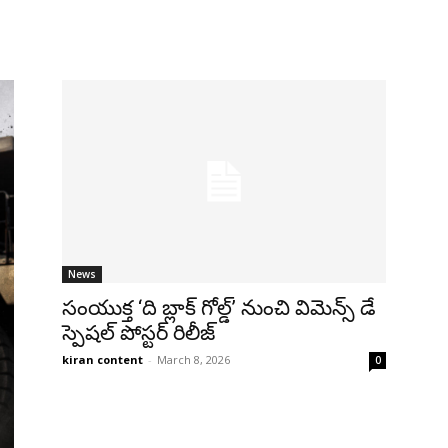
News
సంయుక్త ‘ది బ్లాక్ గోల్డ్’ నుంచి విమెన్స్ డే
స్పెషల్ పోస్టర్ రిలీజ్
kiran content
-
March 8, 2026
0