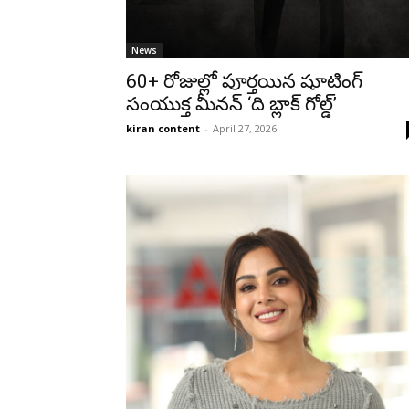
News
60+ రోజుల్లో పూర్తయిన షూటింగ్
సంయుక్త మీనన్ ‘ది బ్లాక్ గోల్డ్’
kiran content
-
April 27, 2026