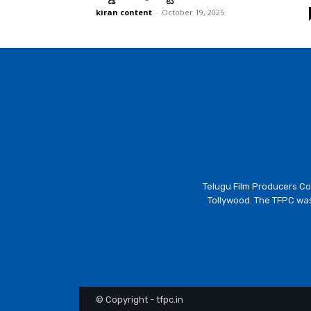
kiran content
-
October 19, 2025
Telugu Film Producers Cou
Tollywood. The TFPC was
© Copyright - tfpc.in