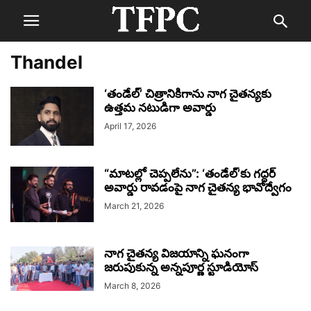
Thandel
‘తండేల్’ చిత్రానికిగాను నాగ చైతన్యకు
ఉత్తమ నటుడిగా అవార్డు
April 17, 2026
“మాటల్లో చెప్పలేను”: ‘తండేల్’కు గద్దర్
అవార్డు రావడంపై నాగ చైతన్య భావోద్వేగం
March 21, 2026
నాగ చైతన్య విజయాన్ని ఘనంగా
జరుపుకున్న అన్నపూర్ణ స్టూడియోస్
March 8, 2026