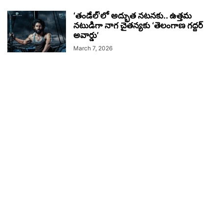
‘తండేల్’లో అద్భుత నటనకు.. ఉత్తమ
నటుడిగా నాగ చైతన్యకు ‘తెలంగాణ గద్దర్
అవార్డు’
March 7, 2026