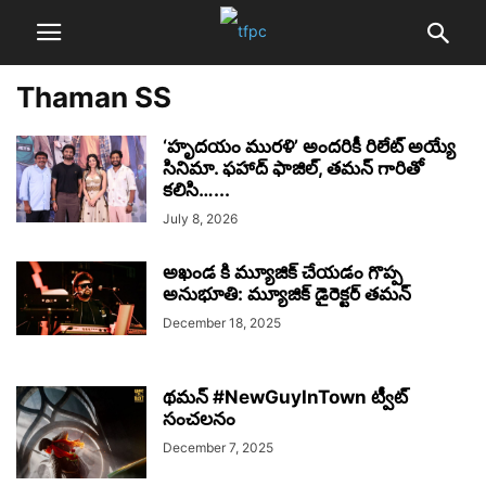
Thaman SS
‘హృదయం మురళి’ అందరికీ రిలేట్ అయ్యే
సినిమా. ఫహాద్ ఫాజిల్, తమన్ గారితో
కలిసి…...
July 8, 2026
అఖండ కి మ్యూజిక్ చేయడం గొప్ప
అనుభూతి: మ్యూజిక్ డైరెక్టర్ తమన్
December 18, 2025
థమన్ #NewGuyInTown ట్వీట్
సంచలనం
December 7, 2025