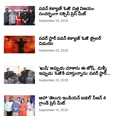
పవన్ కళ్యాణ్ ‘ఓజీ’ చిత్ర విజయం
సందర్భంగా సక్సెస్ ప్రెస్ మీట్
September 25, 2025
పవర్ స్టార్ పవన్ కళ్యాణ్ ‘ఓజీ’ ట్రైలర్
విడుదల
September 22, 2025
‘ఖుషి’ అప్పుడు చూశాను ఈ జోష్.. మళ్ళీ
ఇప్పుడు ‘ఓజీ’కి చూస్తున్నాను: పవర్ స్టార్...
September 22, 2025
ఆహా ‘తెలుగు ఇండియన్ ఐడల్’ సీజన్ 4
గ్రాండ్ ప్రెస్ మీట్
September 10, 2025