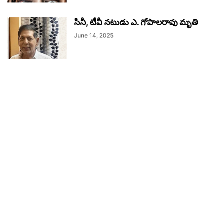
సినీ, టీవీ నటుడు ఎ. గోపాలరావు మృతి
June 14, 2025