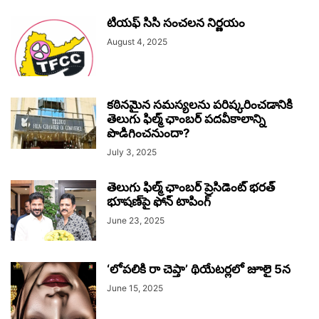
టియఫ్ సిసి సంచలన నిర్ణయం
August 4, 2025
కఠినమైన సమస్యలను పరిష్కరించడానికి
తెలుగు ఫిల్మ్ ఛాంబర్ పదవీకాలాన్ని
పొడిగించనుందా?
July 3, 2025
తెలుగు ఫిల్మ్ ఛాంబర్ ప్రెసిడెంట్ భరత్
భూషణ్‌పై ఫోన్ టాపింగ్
June 23, 2025
‘లోపలికి రా చెప్తా’ థియేటర్లలో జూలై 5న
June 15, 2025