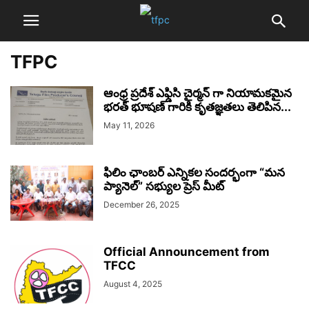
TFPC
ఆంధ్ర ప్రదేశ్ ఎఫ్డిసి చైర్మన్ గా నియామకమైన
భరత్ భూషణ్ గారికి కృతజ్ఞతలు తెలిపిన...
May 11, 2026
ఫిలిం ఛాంబర్ ఎన్నికల సందర్భంగా “మన
ప్యానెల్” సభ్యుల ప్రెస్ మీట్
December 26, 2025
Official Announcement from
TFCC
August 4, 2025