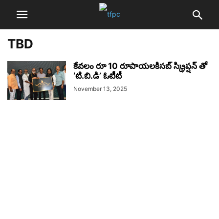
TBD
కేవలం రూ 10 రూపాయలకిసబ్ స్క్రిప్షన్ తో
‘టి.బి.డి’ ఓటీటీ
November 13, 2025