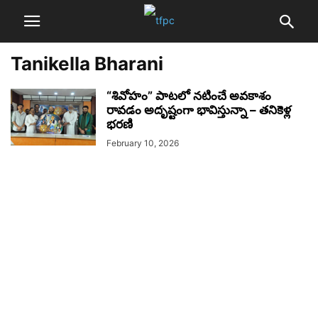
Tanikella Bharani
“శివోహం” పాటలో నటించే అవకాశం
రావడం అదృష్టంగా భావిస్తున్నా – తనికెళ్ల
భరణి
February 10, 2026