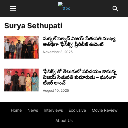
Surya Sethupati
మక్కల్ సెల్వన్ విజయ్ సేతుపతి ముఖ్య
అతిథిగా ‘ఫీనిక్స్’ ప్రీరిలీజ్ ఈవెంట్
November 3, 2025
‘ఫీనిక్స్’తో తెలుగులో పరిచయం కానున్న
విజయ్ సేతుపతి కుమారుడు – ఘనంగా
టీజర్ లాంచ్
August 10, 2025
Home
News
Interviews
Exclusive
Movie Review
About Us