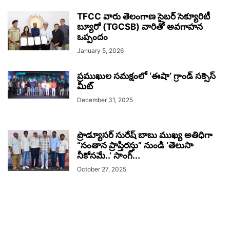
TFCC వారు తెలంగాణ సైబర్ సెక్యూరిటీ
బ్యూరో (TGCSB) వారితో అవగాహన
ఒప్పందం
January 5, 2026
ప్రముఖుల సమక్షంలో ‘ఈషా’ గ్రాండ్ సక్సెస్
మీట్‌
December 31, 2025
ప్రొడ్యూసర్ సురేష్ బాబు ముఖ్య అతిధిగా
“సంతాన ప్రాప్తిరస్తు” నుండి ‘తెలుసా
నీకోసమే..’ సాంగ్...
October 27, 2025