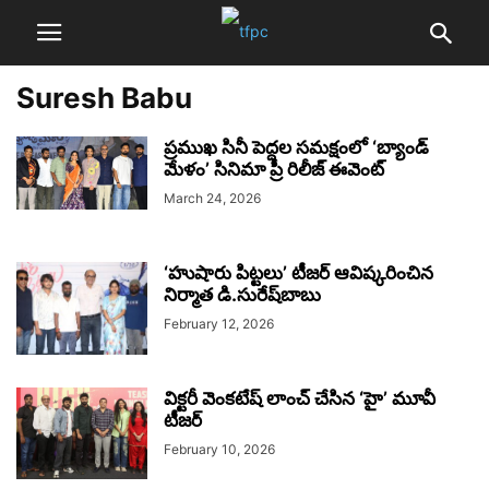
Suresh Babu
ప్రముఖ సినీ పెద్దల సమక్షంలో ‘బ్యాండ్
మేళం’ సినిమా ప్రీ రిలీజ్ ఈవెంట్‌
March 24, 2026
‘హుషారు పిట్టలు’ టీజర్‌ ఆవిష్కరించిన
నిర్మాత డి.సురేష్‌బాబు
February 12, 2026
విక్టరీ వెంకటేష్ లాంచ్ చేసిన ‘హై’ మూవీ
టీజర్‌
February 10, 2026