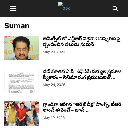
Suman
అమీర్పేట్ లో ఎన్టీఆర్ విగ్రహ ఆవిష్కరణ పై
స్పందించిన నటుడు సుమన్
May 29, 2026
నేడే నూతన ఎ.పి. ఎఫ్‌డీసీ సభ్యుల ప్రమాణ
స్వీకారం – సినిమా రంగ ప్రముఖులతో...
May 24, 2026
గ్రాండ్‌గా జరిగిన “ఆర్ కే దీక్ష” సాంగ్స్, టీజర్
లాంచ్ ఈవెంట్ – జూన్...
May 19, 2026