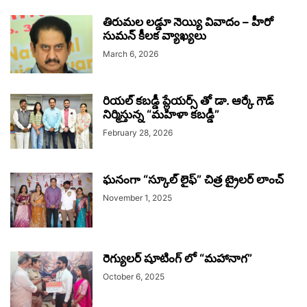
తిరుమల లడ్డూ నెయ్యి వివాదం – హీరో
సుమన్ కీలక వ్యాఖ్యలు
March 6, 2026
రియల్ కబడ్డీ ప్లేయర్స్ తో డా. ఆర్కే గౌడ్
నిర్మిస్తున్న “మహిళా కబడ్డీ”
February 28, 2026
ఘనంగా “స్కూల్ లైఫ్” చిత్ర ట్రైలర్ లాంచ్
November 1, 2025
రెగ్యులర్ షూటింగ్ లో “మహానాగ”
October 6, 2025