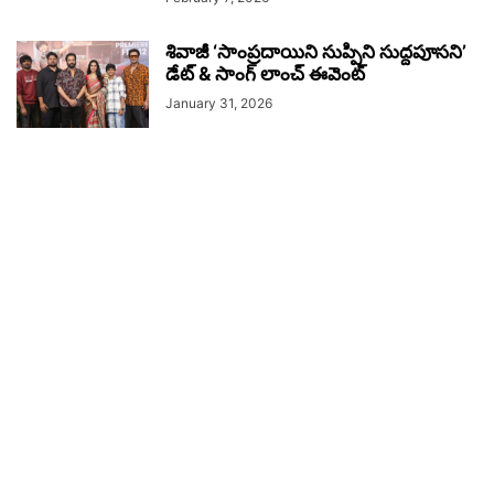
శివాజీ ‘సాంప్రదాయిని సుప్పిని సుద్దపూసని’
డేట్ & సాంగ్ లాంచ్ ఈవెంట్
January 31, 2026