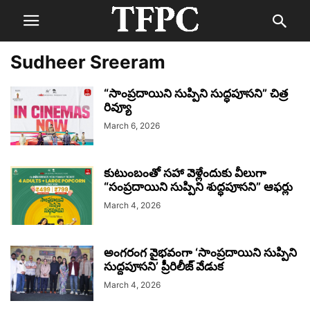
Sudheer Sreeram
“సాంప్రదాయిని సుప్పిని సుద్ధపూసని” చిత్ర
రివ్యూ
March 6, 2026
కుటుంబంతో సహా వెళ్లేందుకు వీలుగా
“సంప్రదాయిని సుప్పిని శుద్ధపూసని” ఆఫర్లు
March 4, 2026
అంగరంగ వైభవంగా ‘సాంప్రదాయిని సుప్పిని
సుద్దపూసని’ ప్రీరిలీజ్‌ వేడుక
March 4, 2026