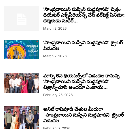
‘సాంప్రదాయిని సుప్పిని సుద్దపూసని’ చిత్రం
థియేటర్‌ ఎక్స్‌పీరియన్స్‌ చేసే పర్‌ఫెక్ట్‌ సినిమా:
దర్శకుడు సుధీర్‌...
March 2, 2026
‘సాంప్రదాయిని సుప్పిని సుద్దపూసని’ ట్రైలర్
విడుదల
March 2, 2026
మార్చి 6న థియటర్స్‌లో విడుదల కానున్న
‘సాంప్రదాయిని సుప్పిని సుద్దపూసని’
చిత్రాన్నిచూసి అందరూ ఎంజాయ్‌...
February 25, 2026
అనిల్ రావిపూడి చేతుల మీదుగా
‘సాంప్రదాయిని సుప్పిని సుద్దపూసని’ ట్రైలర్
విడుదల
February 7, 2026