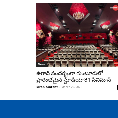
News
ఉగాది సందర్భంగా గుంటూరులో
ప్రారంభమైన స్టూడియో81 సినిమాస్
kiran content
-
March 20, 2026