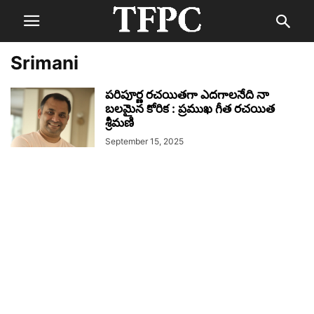
Srimani
పరిపూర్ణ రచయితగా ఎదగాలనేది నా
బలమైన కోరిక : ప్రముఖ గీత రచయిత
శ్రీమణి
September 15, 2025