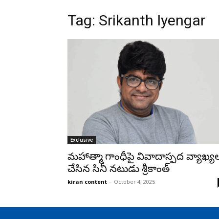
Tag: Srikanth Iyengar
Exclusive
మహాత్మా గాంధీపై వివాదాస్పద వ్యాఖ్య
చేసిన సినీ నటుడు శ్రీకాంత్
kiran content
-
October 4, 2025