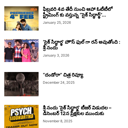
ఫిబ్రవరి 4వ తేదీ నుంచి ఆహా ఓటీటీలో
స్ట్రీమింగ్ కు వస్తున్న “సైక్ సిద్ధార్థ్”...
January 25, 2026
‘సైక్ సిద్ధార్థ’ హౌస్ ఫుల్ గా రన్ అవుతోంది :
శ్రీ నందు
January 3, 2026
“దండోరా” చిత్ర రివ్యూ
December 24, 2025
శ్రీ నందు ‘సైక్ సిద్ధార్థ’ టీజర్ విడుదల –
డిసెంబర్ 12న ప్రేక్షకుల ముందుకు
November 8, 2025