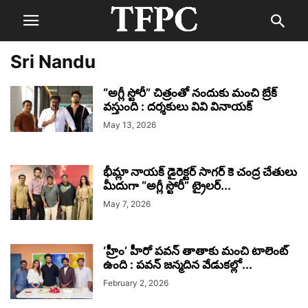
Sri Nandu
“అగ్లీ స్టోరీ” చిత్రంతో నందుకు మంచి బ్రేక్
వస్తుంది : దర్శకులు వివి వినాయక్
May 13, 2026
భీమ్లా నాయక్ డైరెక్టర్ సాగర్ కె చంద్ర చేతులు
మీదుగా “అగ్లీ స్టోరీ” ట్రైలర్...
May 7, 2026
‘హ్రీం’ హీరో పవన్‌ తాతాకు మంచి టాలెంట్‌
ఉంది : పవన్‌ జన్మదిన వేడుకల్లో...
February 2, 2026