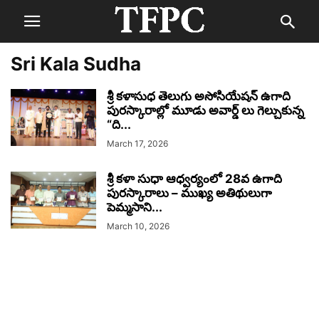
Sri Kala Sudha
శ్రీ కళాసుధ తెలుగు అసోసియేషన్ ఉగాది
పురస్కారాల్లో మూడు అవార్డ్ లు గెల్చుకున్న
“ది...
March 17, 2026
శ్రీ కళా సుధా ఆధ్వర్యంలో 28వ ఉగాది
పురస్కారాలు – ముఖ్య అతిథులుగా
పెమ్మసాని...
March 10, 2026