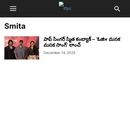
Smita
పాప్ సింగర్ స్మిత కంబ్యాక్ – ‘ఓజి× మసక
మసక సాంగ్’ లాంచ్
December 14, 2025