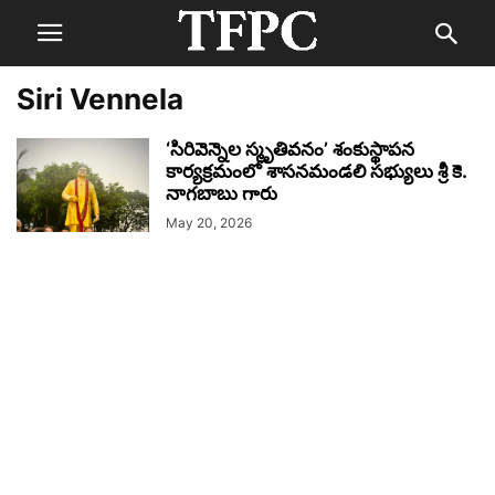
Siri Vennela
‘సిరివెన్నెల స్మృతివనం’ శంకుస్థాపన
కార్యక్రమంలో శాసనమండలి సభ్యులు శ్రీ కె.
నాగబాబు గారు
May 20, 2026