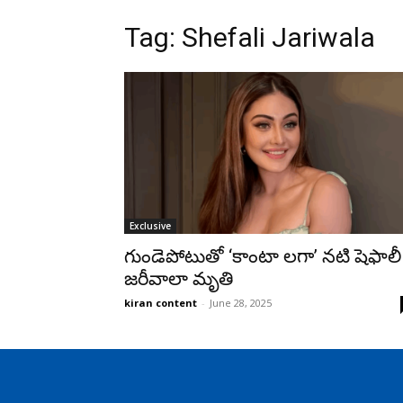
Tag: Shefali Jariwala
Exclusive
గుండెపోటుతో ‘కాంటా లగా’ నటి షెఫాలీ
జరీవాలా మృతి
kiran content
-
June 28, 2025