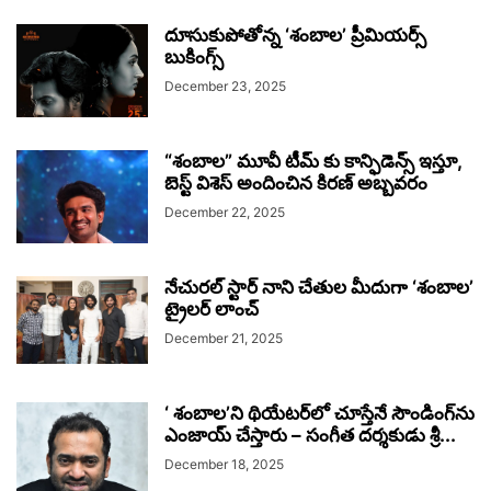
దూసుకుపోతోన్న ‘శంబాల’ ప్రీమియర్స్
బుకింగ్స్‌
December 23, 2025
“శంబాల” మూవీ టీమ్ కు కాన్ఫిడెన్స్ ఇస్తూ,
బెస్ట్ విశెస్ అందించిన కిరణ్ అబ్బవరం
December 22, 2025
నేచురల్ స్టార్ నాని చేతుల మీదుగా ‘శంబాల’
ట్రైలర్ లాంచ్
December 21, 2025
‘ శంబాల’ని థియేటర్‌లో చూస్తేనే సౌండింగ్‌ను
ఎంజాయ్ చేస్తారు – సంగీత దర్శకుడు శ్రీ...
December 18, 2025