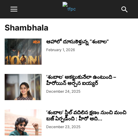
Shambhala
ఆహాలో దూసుకెళ్తున్న “శంబాల”
February 1, 2026
‘శంబాల’ ఆకట్టుకునేలా ఉంటుంది –
హీరోయిన్ అర్చన ఐయ్యర్
December 24, 2025
‘శంబాల’ స్టిల్ వదిలిన క్షణం నుంచి మంచి
బజ్ ఏర్పడింది : హీరో ఆది...
December 23, 2025