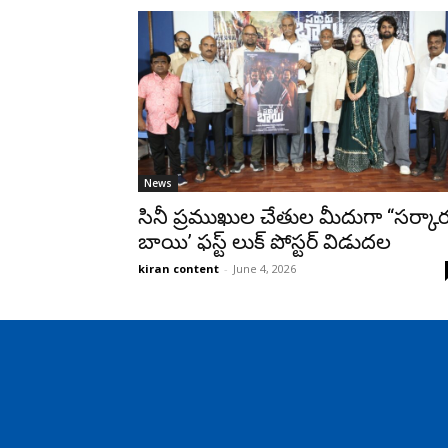
News
సినీ ప్రముఖుల చేతుల మీదుగా “సర్కార
బాయి’ ఫస్ట్ లుక్ పోస్టర్ విడుదల
kiran content
-
June 4, 2026