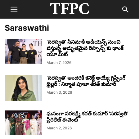
Saraswathi
‘సరస్వతి’ సినిమాకి ఆడియన్స్ నుంచి
వస్తున్న అద్భుతమైన రెస్పాన్స్ కు థాంక్
యూ మీట్
March 7, 2026
‘సరస్వతి’ అందరికీ కనెక్ట్ అయ్యే గ్రిప్పింగ్
థ్రిల్లర్ : నిర్మాత పూజా శరత్ కుమార్
March 3, 2026
ఘనంగా వరలక్ష్మి శరత్ కుమార్ ‘సరస్వతి’
ప్రీరిలీజ్ ఈవెంట్
March 2, 2026