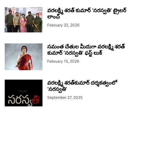
వరలక్ష్మి శరత్ కుమార్ ‘సరస్వతి’ ట్రైలర్
లాంచ్
February 22, 2026
సమంత చేతుల మీదుగా వరలక్ష్మి శరత్
కుమార్ ‘సరస్వతి’ ఫస్ట్ లుక్
February 15, 2026
వరలక్ష్మి శరత్‌కుమార్ దర్శకత్వంలో
‘సరస్వతి’
September 27, 2025