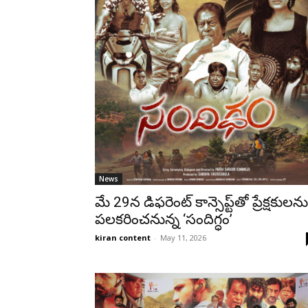
News
మే 29న డిఫరెంట్ కాన్సెప్ట్‌తో ప్రేక్షకులను
పలకరించనున్న ‘సందిగ్ధం’
kiran content
-
May 11, 2026