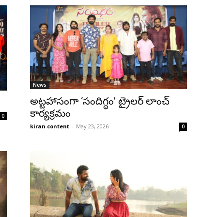
News
అట్టహాసంగా ‘సందిగ్ధం’ ట్రైలర్ లాంచ్
కార్యక్రమం
0
kiran content
-
May 23, 2026
0