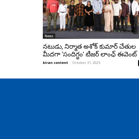
News
నటుడు, నిర్మాత అశోక్ కుమార్ చేతుల
మీదగా ‘సందిగ్ధం’ టీజర్ లాంఛ్ ఈవెంట్‌
kiran content
-
October 31, 2025