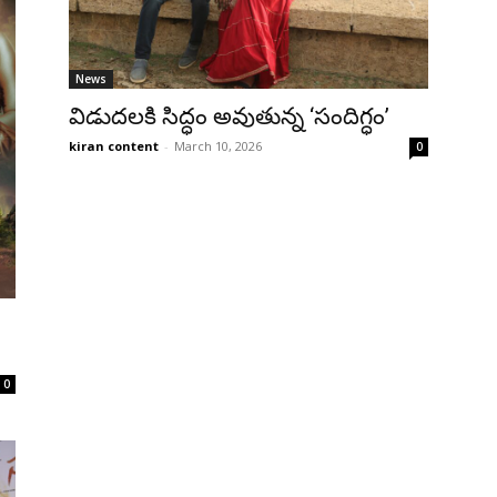
News
విడుదలకి సిద్ధం అవుతున్న ‘సందిగ్ధం’
kiran content
-
March 10, 2026
0
0