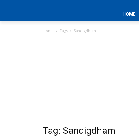
HOME
Home
Tags
Sandigdham
Tag: Sandigdham