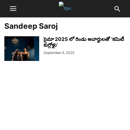
Sandeep Saroj
సైమా 2025 లో రెండు అవార్డులతో ‘కమిటీ
కుర్రోళ్లు’
September 6, 2025