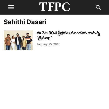
Sahithi Dasari
ఈ నెల 30న ప్రేక్షకుల ముందుకు రానున్న
“త్రిముఖ”
January 25, 2026