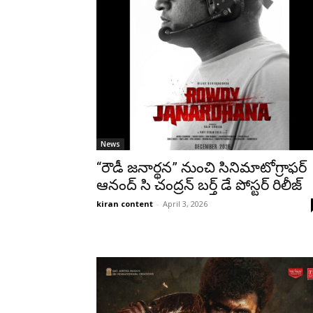
News
“రౌడీ జనార్థన” నుంచి సినిమాటోగ్రాఫర్
ఆనంద్ సి చంద్రన్ బర్త్ డే పోస్టర్ రిలీజ్
kiran content
-
April 3, 2026