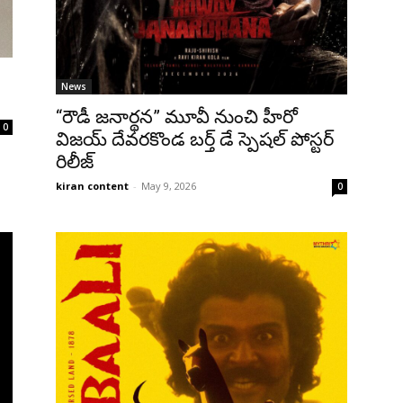
News
“రౌడీ జనార్థన” మూవీ నుంచి హీరో
0
విజయ్ దేవరకొండ బర్త్ డే స్పెషల్ పోస్టర్
రిలీజ్
kiran content
-
May 9, 2026
0