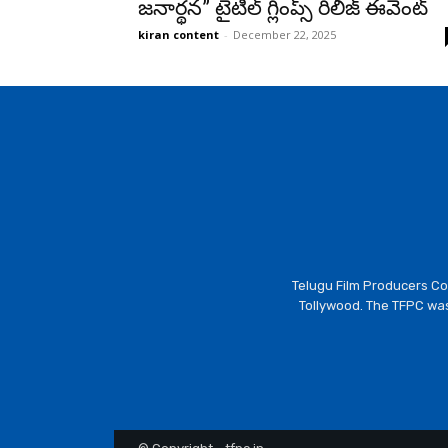
జనార్థన” టైటిల్ గ్లింప్స్ రిలీజ్ ఈవెంట్
kiran content
-
December 22, 2025
Telugu Film Producers Cou
Tollywood. The TFPC was