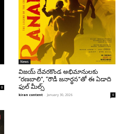
News
విజయ్ దేవరకొండ అభిమానులకు
“రణబాలి”, “రౌడీ జనార్థన”తో ఈ ఏడాది
ఫుల్ మీల్స్
0
kiran content
-
January 30, 2026
0