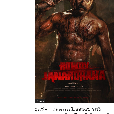
News
ఘనంగా విజయ్ దేవరకొండ “రౌడీ