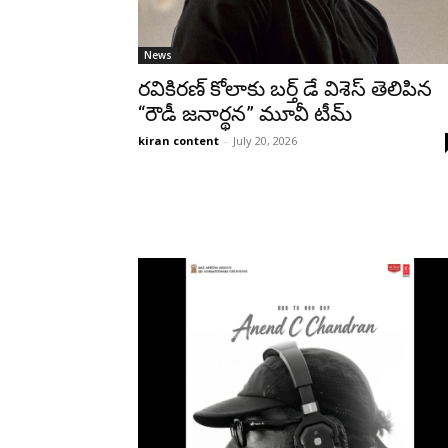
News
రవికిరణ్ కోలాకు బర్త్ డే విశెస్ తెలిపిన
“రౌడీ జనార్థన” మూవీ టీమ్
kiran content
-
July 20, 2026