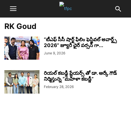
RK Goud
“టీఎఫ్ సీసీ షార్ట్ ఫిలిం ఫెస్టివల్ అవార్డ్స్
2026” జ్యూరీ ఛైర్ పర్సన్ గా...
June 9, 2026
రియల్ కబడ్డీ ప్లేయర్స్ తో డా. ఆర్కే గౌడ్
నిర్మిస్తున్న “మహిళా కబడ్డీ”
February 28, 2026