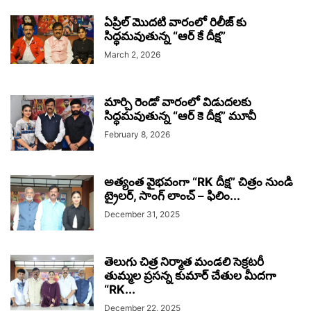
ఏప్రిల్ మొదటి వారంలో రిలీజ్ కు
సిద్ధమవుతున్న “ఆర్ కే దీక్ష”
March 2, 2026
మార్చి రెండో వారంలో విడుదలకు
సిద్ధమవుతున్న “ఆర్ కె దీక్ష” మూవీ
February 8, 2026
అత్యంత వైభవంగా “RK దీక్ష” చిత్రం నుండి
ట్రైలర్, సాంగ్ లాంచ్ – ఫిలిం...
December 31, 2025
తెలుగు చిత్ర నిర్మాత మండలి సెక్రటరీ
తుమ్మల ప్రసన్న కుమార్ చేతుల మీదగా
“RK...
December 22, 2025