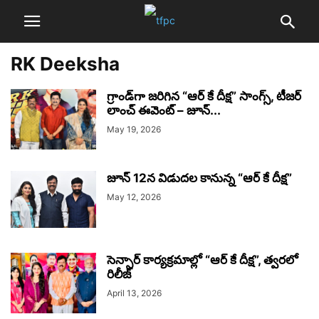
RK Deeksha
గ్రాండ్‌గా జరిగిన “ఆర్ కే దీక్ష” సాంగ్స్, టీజర్
లాంచ్ ఈవెంట్ – జూన్...
May 19, 2026
జూన్ 12న విడుదల కానున్న “ఆర్ కే దీక్ష”
May 12, 2026
సెన్సార్ కార్యక్రమాల్లో “ఆర్ కే దీక్ష”, త్వరలో
రిలీజ్
April 13, 2026