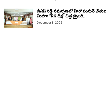
డీఎస్ రెడ్డి సమర్పణలో హీరో సుమన్ చేతుల
మీదగా “RK దీక్ష” చిత్ర ట్రైలర్...
December 8, 2025