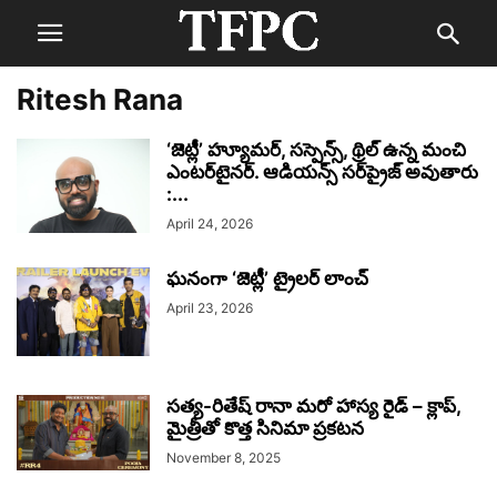
Ritesh Rana
‘జెట్లీ’ హ్యూమర్, సస్పెన్స్, థ్రిల్ ఉన్న మంచి
ఎంటర్‌టైనర్. ఆడియన్స్ సర్‌ప్రైజ్‌ అవుతారు
:...
April 24, 2026
ఘనంగా ‘జెట్లీ’ ట్రైలర్ లాంచ్
April 23, 2026
సత్య-రితేష్ రానా మరో హాస్య రైడ్ – క్లాప్,
మైత్రీతో కొత్త సినిమా ప్రకటన
November 8, 2025