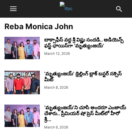
Reba Monica John
బాక్సాఫీస్ వద్ద శ్రీ విష్ణు సందడి.. ఆడియెన్స్
ఫస్ట్ ఛాయిస్‌గా ‘మృత్యుంజయ్’
March 12, 2026
‘మృత్యుంజయ్’ థ్రిల్లింగ్ బ్లాక్ బస్టర్ సక్సెస్
మీట్‌
March 8, 2026
‘మృత్యుంజయ్’ని చూసి అందరూ ఎంజాయ్
చేశారు.. ప్రీమియర్ షో ప్రెస్ మీట్‌లో హీరో
శ్రీ...
March 6, 2026