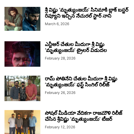
శ్రీ విష్ణు ‘మృత్యుంజయ్’ సినిమాకి బ్లాక్ బస్టర్
రివ్యూని ఇచ్చిన నేచురల్ స్టార్ నాని
March 6, 2026
ఎన్టీఆర్ చేతుల మీదుగా శ్రీ విష్ణు
‘మృత్యుంజయ్’ ట్రైలర్ విడుదల
February 28, 2026
రామ్ పోతినేని చేతుల మీదుగా శ్రీ విష్ణు
‘మృత్యుంజయ్’ ఫస్ట్ సింగిల్ రిలీజ్
February 26, 2026
సోషల్ మీడియా వేదికగా రాజమౌళి రిలీజ్
చేసిన శ్రీవిష్ణు ‘మృత్యుంజ‌య్‌’ టీజర్‌
February 12, 2026