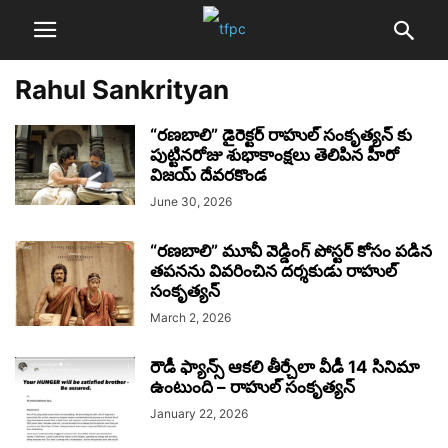
Rahul Sankrityan
“రణబాలి” డైరెక్టర్ రాహుల్ సంకృత్యన్ కు
పుట్టినరోజు శుభాకాంక్షలు తెలిపిన హీరో
విజయ్ దేవరకొండ
June 30, 2026
“రణబాలి” మూవీ వెడ్డింగ్ పోస్టర్ కోసం పడిన
తపనను వివరించిన దర్శకుడు రాహుల్
సంకృత్యన్
March 2, 2026
రౌడీ ఫ్యాన్స్ ఆకలి తీర్చేలా వీడీ 14 సినిమా
ఉంటుంది – రాహుల్ సంకృత్యన్
January 22, 2026