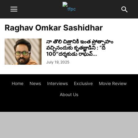
Raghav Omkar Sashidhar
నా తొలి చిత్రానికి ఇంత ప్రోత్సాహం
వచ్చినందుకు కృతజ్ఞుడిని : “ది
100″దర్శకుడు రాఘవ్...
July 19, 2025
Home
News
Interviews
Exclusive
Movie Review
About Us