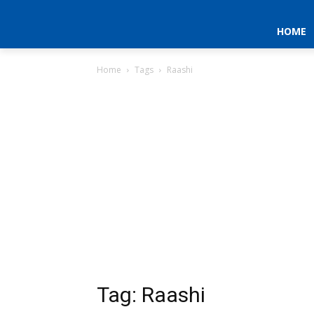
HOME
Home
Tags
Raashi
Tag: Raashi