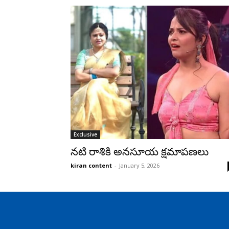
Exclusive
నటి రాశికి అనసూయ క్షమాపణలు
kiran content
-
January 5, 2026