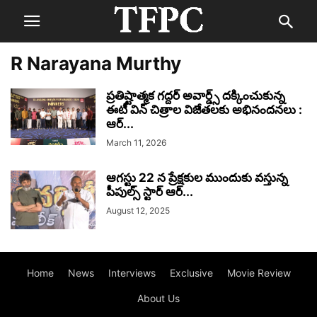
R Narayana Murthy
ప్రతిష్టాత్మక గద్దర్ అవార్డ్స్ దక్కించుకున్న
ఈటీ విన్ చిత్రాల విజేతలకు అభినందనలు :
ఆర్...
March 11, 2026
ఆగస్టు 22 న ప్రేక్షకుల ముందుకు వస్తున్న
పీపుల్స్ స్టార్ ఆర్...
August 12, 2025
Home
News
Interviews
Exclusive
Movie Review
About Us