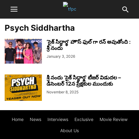
Psych Siddhartha
‘సైక్ సిద్ధార్థ’ హౌస్ ఫుల్ గా రన్ అవుతోంది :
శ్రీ నందు
January 3, 2026
శ్రీ నందు ‘సైక్ సిద్ధార్థ’ టీజర్ విడుదల –
డిసెంబర్ 12న ప్రేక్షకుల ముందుకు
November 8, 2025
Home
News
Interviews
Exclusive
Movie Review
About Us