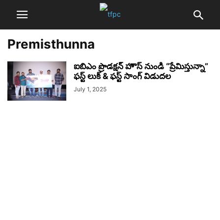
Premisthunna
ఐబిఎం ప్రొడక్షన్ హౌస్ నుండి “ప్రేమిస్తున్నా”
ఫస్ట్ లుక్ & ఫస్ట్ సాంగ్ విడుదల
July 1, 2025