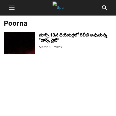
Poorna
మార్చ్ 13న థియేటర్లలో రిలీజ్ అవుతున్న
“డార్క్ నైట్”
March 10, 2026