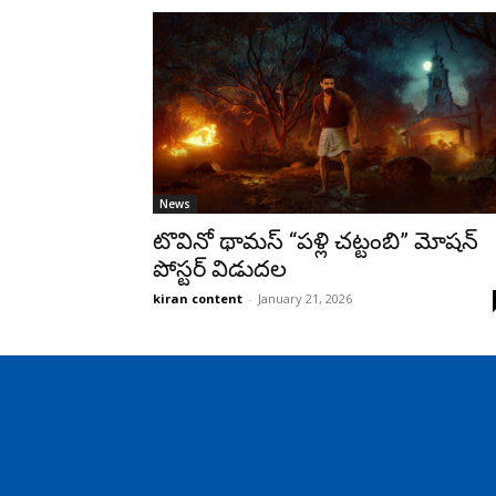
News
టొవినో థామస్ “పళ్లి చట్టంబి” మోషన్
పోస్టర్ విడుదల
kiran content
-
January 21, 2026