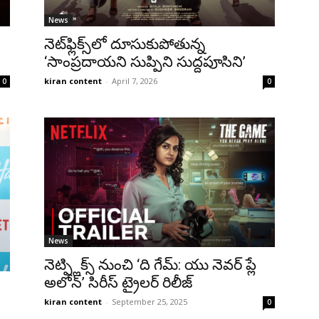
News
నెట్‌ఫ్లిక్స్‌లో దూసుకుపోతున్న
‘సాంప్రదాయని సుప్పిని సుద్దపూసిని’
kiran content
-
April 7, 2026
0
0
News
నెట్ఫ్లిక్స్ నుంచి ‘ది గేమ్: యు నెవర్ ప్లే
అలోన్’ సిరీస్ ట్రైలర్ రిలీజ్
kiran content
-
September 25, 2025
0