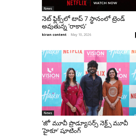
News
నెట్ ఫ్లిక్స్‌లో టాప్ 7 స్థానంలో ట్రెండ్
అవుతున్న ‘రాకాస’
kiran content
-
May 10, 2026
News
‘జో’ మూవీ ప్రొడ్యూస‌ర్స్ నెక్ట్స్ మూవీ
‘హైకూ’ షూటింగ్