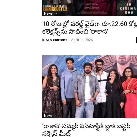
News
10 రోజుల్లో వరల్డ్ వైడ్‌గా రూ.22.60 కోట్
క‌లెక్ష‌న్స్‌ను సాధించి ‘రాకాస‌’
kiran content
-
April 14, 2026
News
‘రాకాస’ సమ్మర్ ఫన్‌టాస్టిక్ బ్లాక్ బస్టర్
సక్సెస్ మీట్‌