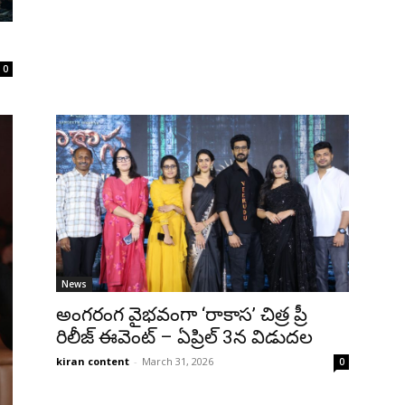
0
News
అంగరంగ వైభవంగా ‘రాకాస’ చిత్ర ప్రీ
రిలీజ్ ఈవెంట్ – ఏప్రిల్ 3న విడుదల
kiran content
-
March 31, 2026
0