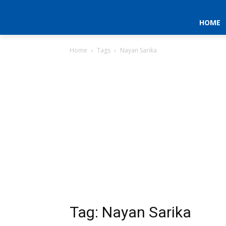
HOME
Home
Tags
Nayan Sarika
Tag: Nayan Sarika