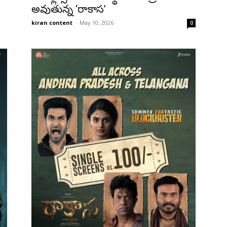
అవుతున్న ‘రాకాస’
kiran content
-
May 10, 2026
0