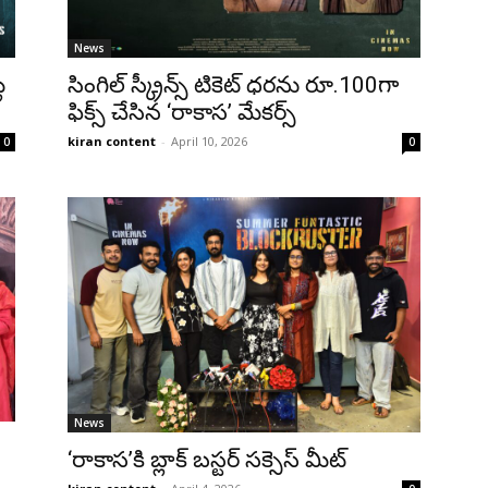
News
ల
సింగిల్ స్క్రీన్స్ టికెట్ ధ‌ర‌ను రూ.100గా
ఫిక్స్ చేసిన ‘రాకాస‌’ మేక‌ర్స్‌
kiran content
-
April 10, 2026
0
0
News
‘రాకాస’కి బ్లాక్ బస్టర్ సక్సెస్ మీట్‌