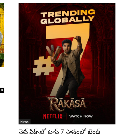
0
News
నెట్ ఫ్లిక్స్‌లో టాప్ 7 స్థానంలో ట్రెండ్