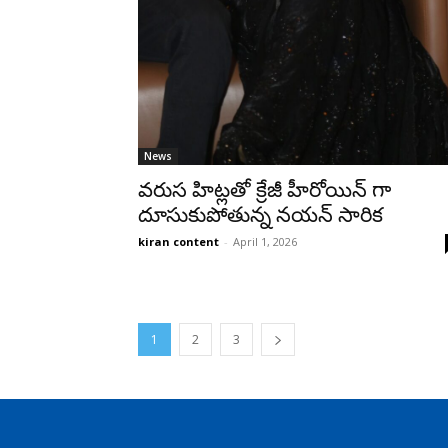
News
వరుస హిట్లతో క్రేజీ హీరోయిన్ గా
దూసుకుపోతున్న నయన్ సారిక
kiran content
-
April 1, 2026
1
2
3