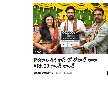
News
కొరటాల శివ క్లాప్‌ తో రోహిత్ నారా
#RN23 గ్రాండ్ లాంచ్
kiran content
-
May 11, 2026