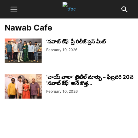
Nawab Cafe
‘నవాబ్ కేఫ్’ ప్రీ రిలీజ్ ప్రెస్ మీట్‌
February 19, 2026
‘చాయ్ వాలా’ టైటిల్‌ మార్పు – ఫిబ్రవరి 20న
‘నవాబ్ కేఫ్’ అనే కొత్త...
February 10, 2026