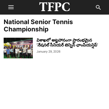
National Senior Tennis
Championship
విశాఖలో అట్టహాసంగా ప్రారంభమైన
‘నేషనల్ సీనియర్ టెన్నిస్ ఛాంపియన్షిప్’
January 29, 2026