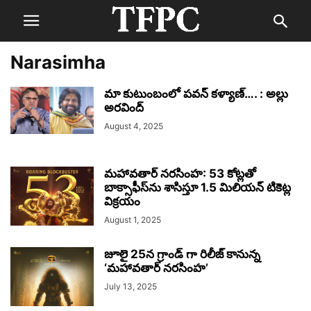
Narasimha
మా కుటుంబంలో పవన్ కళ్యాణ్…. : అల్లు
అరవింద్
August 4, 2025
మహావతార్ నరసింహ: 53 కోట్లతో
బాక్సాఫీస్‌ను శాసిస్తూ 1.5 మిలియన్ టికెట్ల
విక్రయం
August 1, 2025
జూలై 25న గ్రాండ్ గా రిలీజ్ కానున్న
‘మహావతార్ నరసింహ’
July 13, 2025