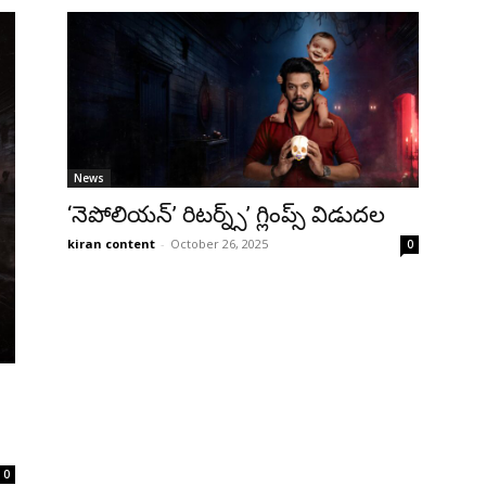
News
‘నెపోలియన్’ రిటర్న్స్’ గ్లింప్స్ విడుదల
kiran content
-
October 26, 2025
0
0